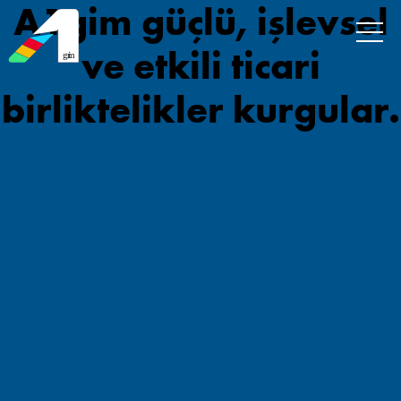
A1gim güçlü, işlevsel
ve etkili ticari
gi
m
birliktelikler kurgular.